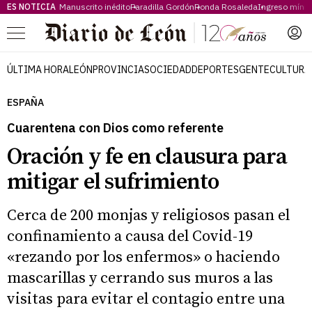
ES NOTICIA
Manuscrito inédito
Paradilla Gordón
Ronda Rosaleda
Ingreso míni
Menú
ÚLTIMA HORA
LEÓN
PROVINCIA
SOCIEDAD
DEPORTES
GENTE
CULTURA
ESPAÑA
Cuarentena con Dios como referente
Oración y fe en clausura para
mitigar el sufrimiento
Cerca de 200 monjas y religiosos pasan el
confinamiento a causa del Covid-19
«rezando por los enfermos» o haciendo
mascarillas y cerrando sus muros a las
visitas para evitar el contagio entre una