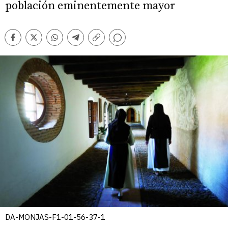
población eminentemente mayor
Comentarios
Facebook
Twitter
Whatsapp
Telegram
Copiar
enlace
DA-MONJAS-F1-01-56-37-1