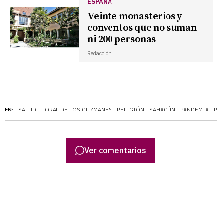
ESPAÑA
Veinte monasterios y
conventos que no suman
ni 200 personas
Redacción
EN:
SALUD
TORAL DE LOS GUZMANES
RELIGIÓN
SAHAGÚN
PANDEMIA
PO
Ver comentarios