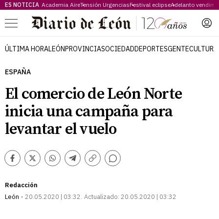
ES NOTICIA
Academia Aire
Tensión Urgencias
Festival eclipse
Adelanto vendimi
Menú
ÚLTIMA HORA
LEÓN
PROVINCIA
SOCIEDAD
DEPORTES
GENTE
CULTURA
ESPAÑA
El comercio de León Norte
inicia una campaña para
levantar el vuelo
Comentarios
Facebook
Twitter
Whatsapp
Telegram
Copiar
enlace
Redacción
León
20.05.2020 | 03:32
Actualizado:
20.05.2020 | 03:32