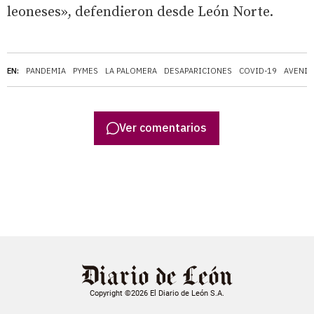
leoneses», defendieron desde León Norte.
EN:
PANDEMIA
PYMES
LA PALOMERA
DESAPARICIONES
COVID-19
AVENID
Ver comentarios
Copyright ©2026 El Diario de León S.A.