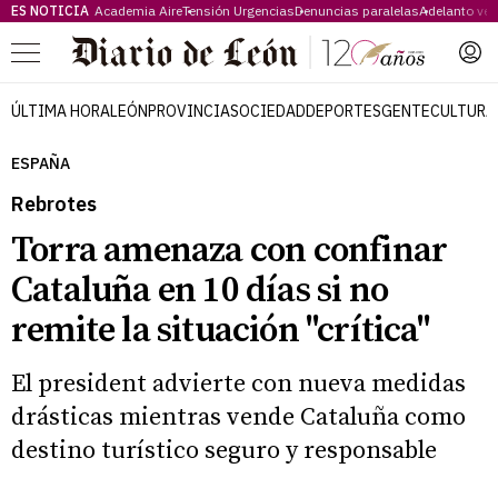
ES NOTICIA
Academia Aire
Tensión Urgencias
Denuncias paralelas
Adelanto ve
Menú
ÚLTIMA HORA
LEÓN
PROVINCIA
SOCIEDAD
DEPORTES
GENTE
CULTURA
ESPAÑA
Rebrotes
Torra amenaza con confinar
Cataluña en 10 días si no
remite la situación "crítica"
El president advierte con nueva medidas
drásticas mientras vende Cataluña como
destino turístico seguro y responsable