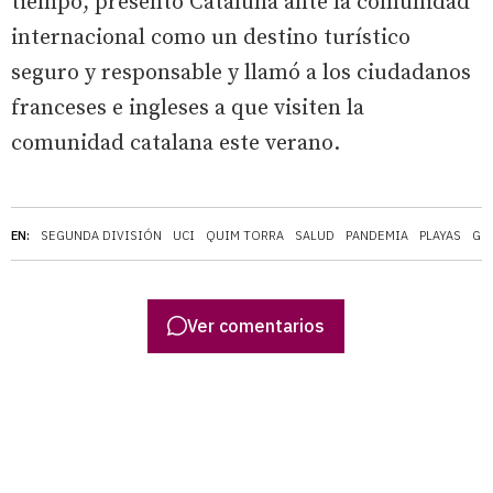
tiempo, presentó Cataluña ante la comunidad
internacional como un destino turístico
seguro y responsable y llamó a los ciudadanos
franceses e ingleses a que visiten la
comunidad catalana este verano.
EN:
SEGUNDA DIVISIÓN
UCI
QUIM TORRA
SALUD
PANDEMIA
PLAYAS
GE
Ver comentarios