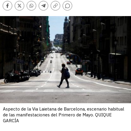
Comentarios
Facebook
Twitter
Whatsapp
Telegram
Copiar
enlace
Aspecto de la Via Laietana de Barcelona, escenario habitual
de las manifestaciones del Primero de Mayo. QUIQUE
GARCÍA