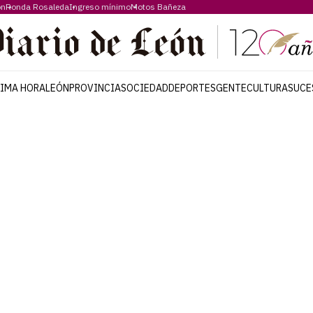
ón
Ronda Rosaleda
Ingreso mínimo
Motos Bañeza
TIMA HORA
LEÓN
PROVINCIA
SOCIEDAD
DEPORTES
GENTE
CULTURA
SUCE