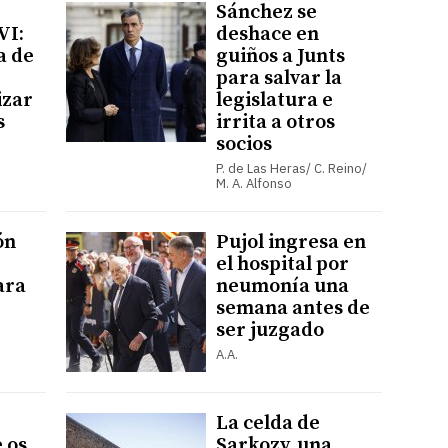
Sánchez se
VI:
deshace en
a de
guiños a Junts
para salvar la
izar
legislatura e
s
irrita a otros
socios
P. de Las Heras/ C. Reino/
M. A. Alfonso
ón
Pujol ingresa en
el hospital por
ara
neumonía una
semana antes de
ser juzgado
A.A.
La celda de
 os
Sarkozy, una