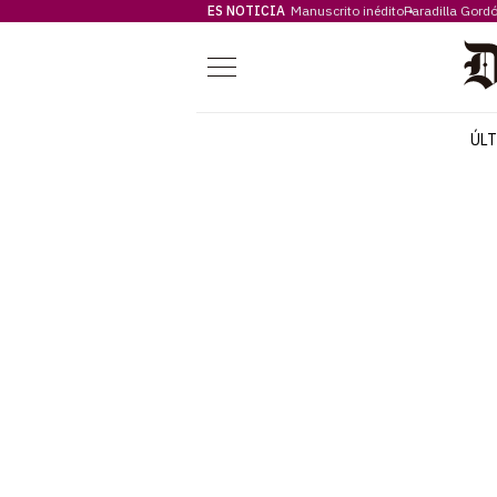
ES NOTICIA
Manuscrito inédito
Paradilla Gord
Menú
ÚL