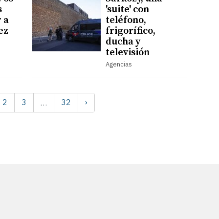
s
'suite' con
 a
teléfono,
ez
frigorífico,
ducha y
televisión
Agencias
2
3
32
›
…