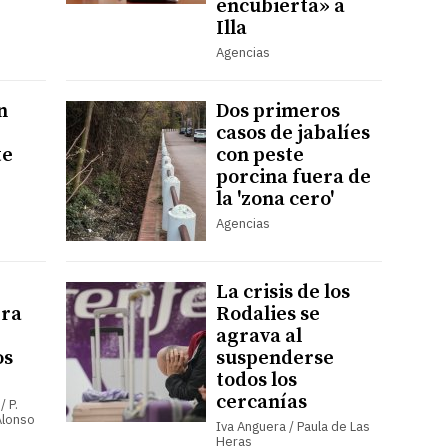
encubierta» a
Illa
Agencias
n
Dos primeros
casos de jabalíes
te
con peste
porcina fuera de
la 'zona cero'
Agencias
La crisis de los
bra
Rodalies se
agrava al
os
suspenderse
todos los
cercanías
/ P.
 Alonso
Iva Anguera / Paula de Las
Heras