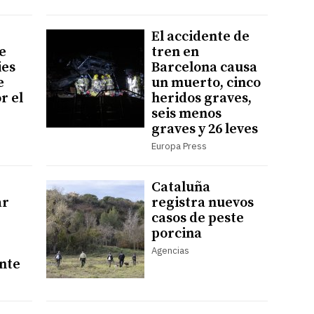
El accidente de
e
tren en
ies
Barcelona causa
e
un muerto, cinco
r el
heridos graves,
seis menos
graves y 26 leves
Europa Press
Cataluña
ar
registra nuevos
casos de peste
porcina
Agencias
nte