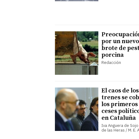
Preocupació
por un nuevo
brote de pes
porcina
Redacción
El caos de los
trenes se co
los primeros
ceses polític
en Cataluña
Iva Anguera de Sojo 
de las Heras / M. E.