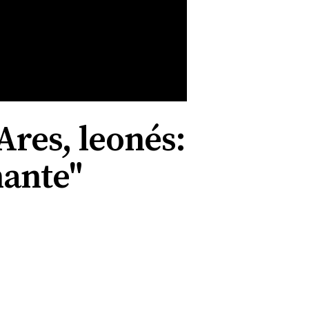
res, leonés:
nante"