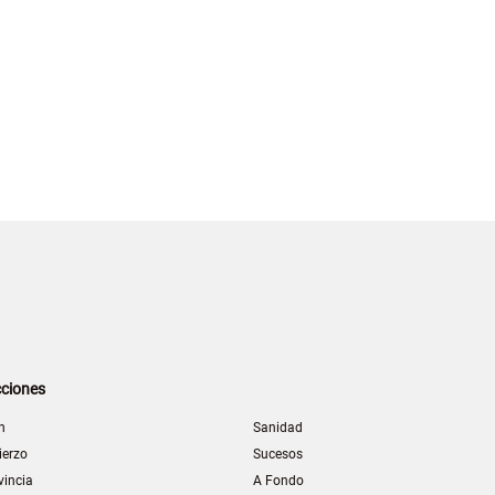
ciones
n
Sanidad
ierzo
Sucesos
vincia
A Fondo