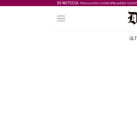
ES NOTICIA
Manuscrito inédito
Paradilla Gord
Menú
ÚL