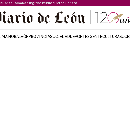
ón
Ronda Rosaleda
Ingreso mínimo
Motos Bañeza
TIMA HORA
LEÓN
PROVINCIA
SOCIEDAD
DEPORTES
GENTE
CULTURA
SUCE