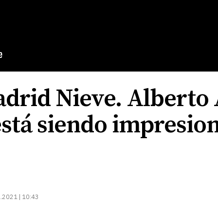
rid Nieve. Alberto A
está siendo impresio
.2021 | 10:43