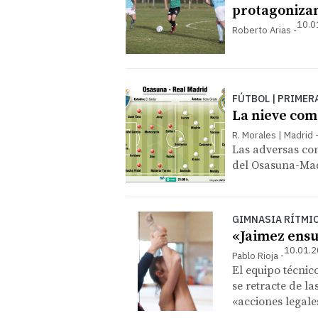
protagonizan
10.0
Roberto Arias
FÚTBOL | PRIMER
La nieve co
R. Morales | Madrid
Las adversas co
del Osasuna-Madr
GIMNASIA RÍTMI
«Jaimez ens
10.01.2
Pablo Rioja
El equipo técnic
se retracte de l
«acciones legale