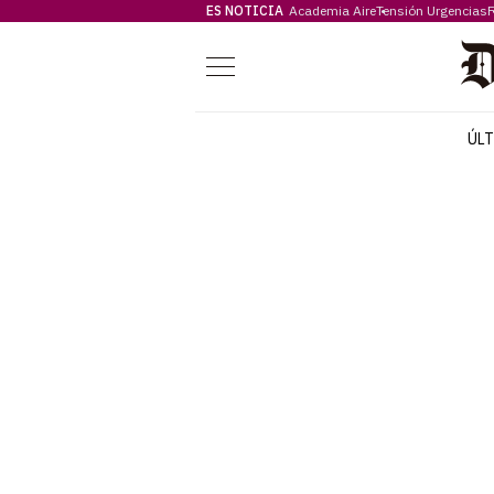
ES NOTICIA
Academia Aire
Tensión Urgencias
F
Menú
ÚL