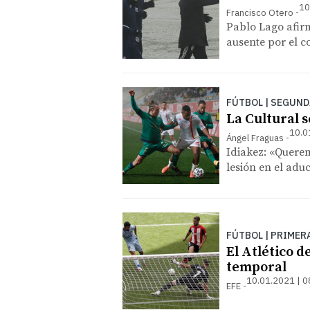
10
Francisco Otero
Pablo Lago afirm
ausente por el c
FÚTBOL | SEGUND
La Cultural s
10.0
Ángel Fraguas
Idiakez: «Querem
lesión en el adu
FÚTBOL | PRIMER
El Atlético d
temporal
10.01.2021 | 0
EFE