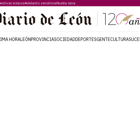
estival eclipse
Adelanto vendimia
Huella lana
TIMA HORA
LEÓN
PROVINCIA
SOCIEDAD
DEPORTES
GENTE
CULTURA
SUCE