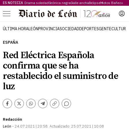
ES NOTICIA
Drama soledad
Crónica negra
Calle ancha
Eclipse
Motos Bañeza
Menú
ÚLTIMA HORA
LEÓN
PROVINCIA
SOCIEDAD
DEPORTES
GENTE
CULTURA
ESPAÑA
Red Eléctrica Española
confirma que se ha
restablecido el suministro de
luz
Comentarios
Facebook
Twitter
Whatsapp
Telegram
Copiar
enlace
Redacción
León
24.07.2021 | 20:58
Actualizado:
25.07.2021 | 10:08