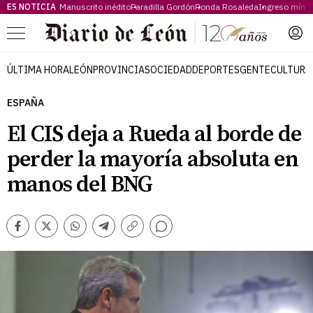
ES NOTICIA
Manuscrito inédito
Paradilla Gordón
Ronda Rosaleda
Ingreso míni
Menú
ÚLTIMA HORA
LEÓN
PROVINCIA
SOCIEDAD
DEPORTES
GENTE
CULTURA
ESPAÑA
El CIS deja a Rueda al borde de
perder la mayoría absoluta en
manos del BNG
Comentarios
Facebook
Twitter
Whatsapp
Telegram
Copiar
enlace