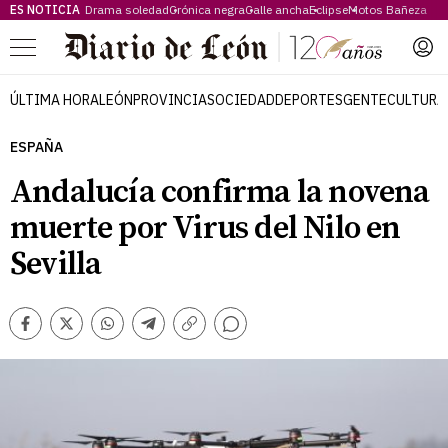
ES NOTICIA
Drama soledad
Crónica negra
Calle ancha
Eclipse
Motos Bañeza
Menú
ÚLTIMA HORA
LEÓN
PROVINCIA
SOCIEDAD
DEPORTES
GENTE
CULTURA
ESPAÑA
Andalucía confirma la novena
muerte por Virus del Nilo en
Sevilla
Comentarios
Facebook
Twitter
Whatsapp
Telegram
Copiar
enlace