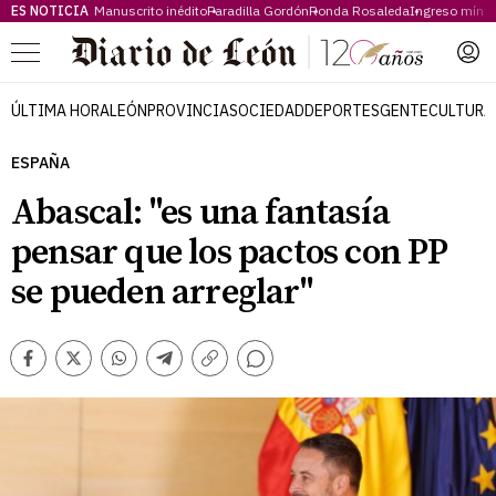
ES NOTICIA
Manuscrito inédito
Paradilla Gordón
Ronda Rosaleda
Ingreso míni
Menú
ÚLTIMA HORA
LEÓN
PROVINCIA
SOCIEDAD
DEPORTES
GENTE
CULTURA
ESPAÑA
Abascal: "es una fantasía
pensar que los pactos con PP
se pueden arreglar"
Comentarios
Facebook
Twitter
Whatsapp
Telegram
Copiar
enlace