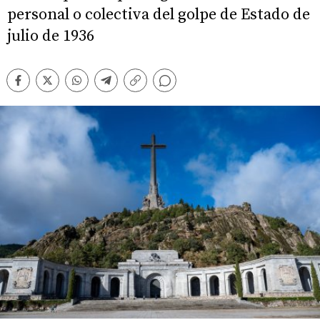
personal o colectiva del golpe de Estado de
julio de 1936
Comentarios
Facebook
Twitter
Whatsapp
Telegram
Copiar
enlace