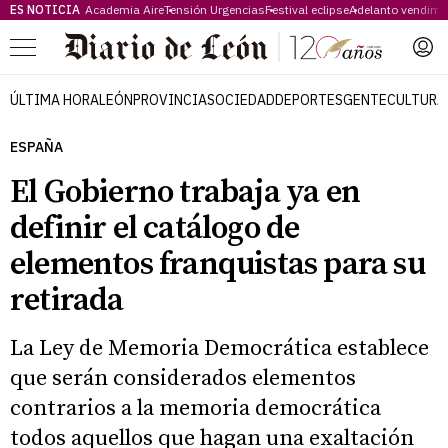
ES NOTICIA
Academia Aire
Tensión Urgencias
Festival eclipse
Adelanto vendimi
Menú
ÚLTIMA HORA
LEÓN
PROVINCIA
SOCIEDAD
DEPORTES
GENTE
CULTURA
ESPAÑA
El Gobierno trabaja ya en
definir el catálogo de
elementos franquistas para su
retirada
La Ley de Memoria Democrática establece
que serán considerados elementos
contrarios a la memoria democrática
todos aquellos que hagan una exaltación