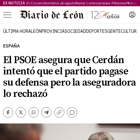
ES NOTICIA
El Crucero
Condena abogado
Radar Lorenzana
Las Médulas
Motos 
Menú
ÚLTIMA HORA
LEÓN
PROVINCIA
SOCIEDAD
DEPORTES
GENTE
CULTURA
ESPAÑA
El PSOE asegura que Cerdán
intentó que el partido pagase
su defensa pero la aseguradora
lo rechazó
Comentarios
Facebook
Twitter
Whatsapp
Telegram
Copiar
enlace