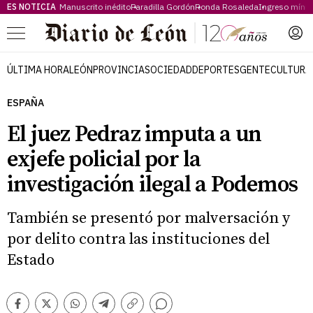
ES NOTICIA
Manuscrito inédito
Paradilla Gordón
Ronda Rosaleda
Ingreso míni
Menú
ÚLTIMA HORA
LEÓN
PROVINCIA
SOCIEDAD
DEPORTES
GENTE
CULTURA
ESPAÑA
El juez Pedraz imputa a un
exjefe policial por la
investigación ilegal a Podemos
También se presentó por malversación y
por delito contra las instituciones del
Estado
Comentarios
Facebook
Twitter
Whatsapp
Telegram
Copiar