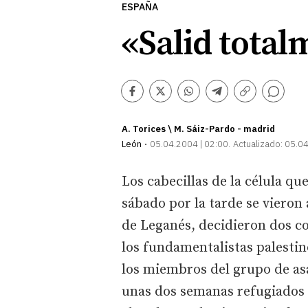
ESPAÑA
«Salid tota
Comentarios
Facebook
Twitter
Whatsapp
Telegram
Copiar
enlace
A. Torices \ M. Sáiz-Pardo - madrid
León
05.04.2004 | 02:00
Actualizado:
05.04
Los cabecillas de la célula q
sábado por la tarde se vieron 
de Leganés, decidieron dos cos
los fundamentalistas palestin
los miembros del grupo de as
unas dos semanas refugiados 