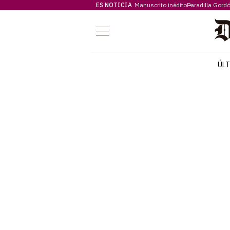
ES NOTICIA
Manuscrito inédito
Paradilla Gord
Menú
ÚL