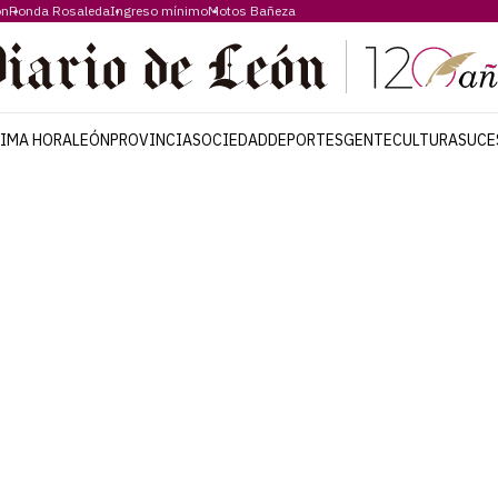
ón
Ronda Rosaleda
Ingreso mínimo
Motos Bañeza
TIMA HORA
LEÓN
PROVINCIA
SOCIEDAD
DEPORTES
GENTE
CULTURA
SUCE