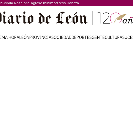
ón
Ronda Rosaleda
Ingreso mínimo
Motos Bañeza
TIMA HORA
LEÓN
PROVINCIA
SOCIEDAD
DEPORTES
GENTE
CULTURA
SUCE