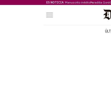
ES NOTICIA
Manuscrito inédito
Paradilla Gord
Menú
ÚL