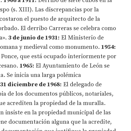
a.
1906 a 1911:
Derribo de siete cubos en la
spo (s. XIII). Las discrepancias por la
ostaron el puesto de arquitecto de la
orbado. El derribo Carreras se celebra como
a».
3 de junio de 1931:
El Ministerio de
s romana y medieval como monumento.
1954:
os Ponce, que está ocupado interiormente por
cesano.
1965:
El Ayuntamiento de León se
la. Se inicia una larga polémica
31 diciembre de 1968:
El delegado de
ia de los documentos públicos, notariales,
ue acrediten la propiedad de la muralla.
 insiste en la propiedad municipal de las
ene documentación alguna que la acredite,