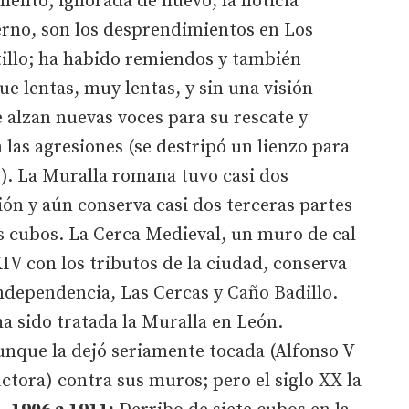
ento; ignorada de nuevo, la noticia
ierno, son los desprendimientos en Los
tillo; ha habido remiendos y también
e lentas, muy lentas, y sin una visión
e alzan nuevas voces para su rescate y
 las agresiones (se destripó un lienzo para
. La Muralla romana tuvo casi dos
ón y aún conserva casi dos terceras partes
os cubos. La Cerca Medieval, un muro de cal
XIV con los tributos de la ciudad, conserva
ndependencia, Las Cercas y Caño Badillo.
a sido tratada la Muralla en León.
unque la dejó seriamente tocada (Alfonso V
ctora) contra sus muros; pero el siglo XX la