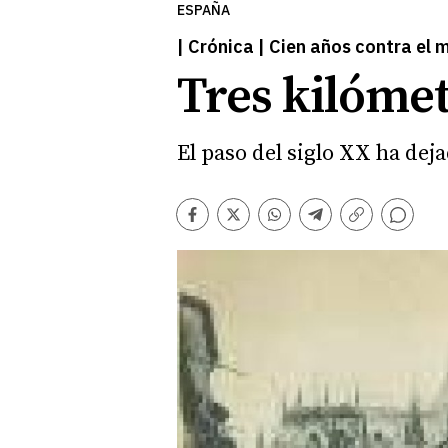
ESPAÑA
| Crónica | Cien años contra el 
Tres kilómet
El paso del siglo XX ha dej
Comentarios
Facebook
Twitter
Whatsapp
Telegram
Copiar
enlace