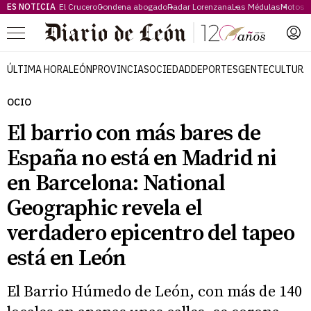
ES NOTICIA
El Crucero
Condena abogado
Radar Lorenzana
Las Médulas
Motos 
Menú
ÚLTIMA HORA
LEÓN
PROVINCIA
SOCIEDAD
DEPORTES
GENTE
CULTURA
OCIO
El barrio con más bares de
España no está en Madrid ni
en Barcelona: National
Geographic revela el
verdadero epicentro del tapeo
está en León
El Barrio Húmedo de León, con más de 140