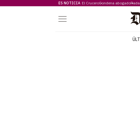
ES NOTICIA
El Crucero
Condena abogado
Rada
Menú
ÚL