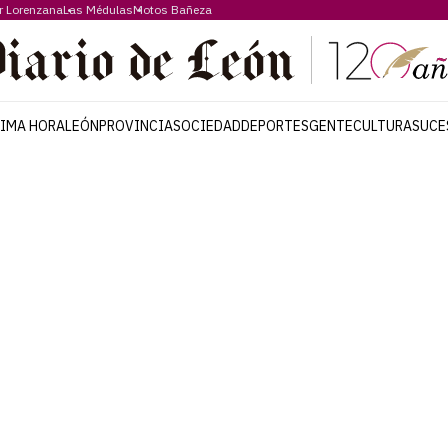
r Lorenzana
Las Médulas
Motos Bañeza
TIMA HORA
LEÓN
PROVINCIA
SOCIEDAD
DEPORTES
GENTE
CULTURA
SUCE