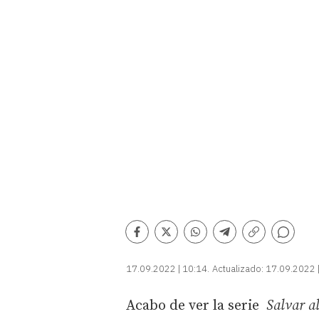
Comentarios
Facebook
Twitter
Whatsapp
Telegram
Copiar
enlace
17.09.2022 | 10:14
Actualizado:
17.09.2022 
Acabo de ver la serie
Salvar al