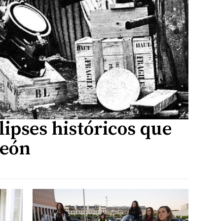
lipses históricos que
León