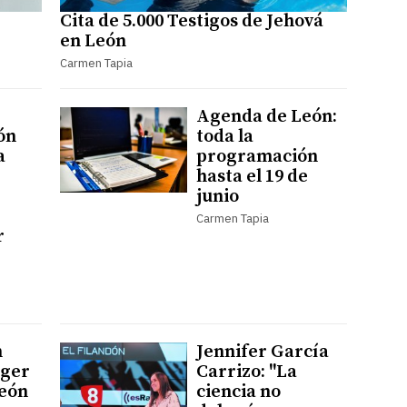
Cita de 5.000 Testigos de Jehová
en León
Carmen Tapia
Agenda de León:
ón
toda la
a
programación
hasta el 19 de
junio
Carmen Tapia
r
n
Jennifer García
oger
Carrizo: "La
León
ciencia no