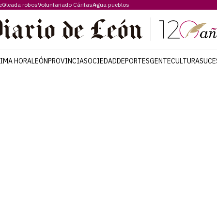
e
Oleada robos
Voluntariado Cáritas
Agua pueblos
TIMA HORA
LEÓN
PROVINCIA
SOCIEDAD
DEPORTES
GENTE
CULTURA
SUCE