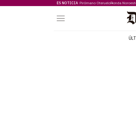
ES NOTICIA
Pirómano Oteruelo
Ronda Noroest
Menú
ÚL