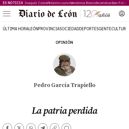
ES NOTICIA
Joaquín Costa
Próximo curso
Vendimia Bierzo
Incendios
San Feliz
Menú
ÚLTIMA HORA
LEÓN
PROVINCIA
SOCIEDAD
DEPORTES
GENTE
CULTURA
OPINIÓN
Pedro García Trapiello
La patria perdida