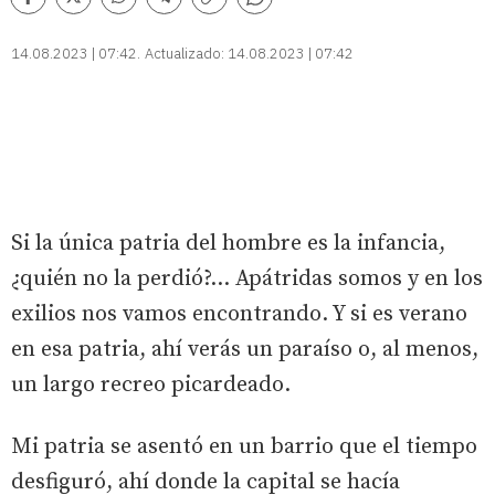
Comentarios
Facebook
Twitter
Whatsapp
Telegram
Copiar
enlace
14.08.2023 | 07:42
Actualizado:
14.08.2023 | 07:42
Si la única patria del hombre es la infancia,
¿quién no la perdió?... Apátridas somos y en los
exilios nos vamos encontrando. Y si es verano
en esa patria, ahí verás un paraíso o, al menos,
un largo recreo picardeado.
Mi patria se asentó en un barrio que el tiempo
desfiguró, ahí donde la capital se hacía