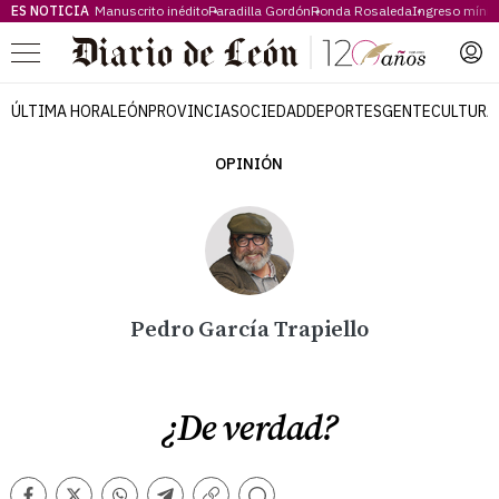
ES NOTICIA
Manuscrito inédito
Paradilla Gordón
Ronda Rosaleda
Ingreso míni
Menú
ÚLTIMA HORA
LEÓN
PROVINCIA
SOCIEDAD
DEPORTES
GENTE
CULTURA
OPINIÓN
Pedro García Trapiello
¿De verdad?