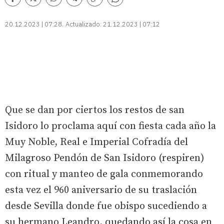
Comentarios
Facebook
Twitter
Whatsapp
Telegram
Copiar
enlace
20.12.2023 | 07:28
Actualizado:
21.12.2023 | 07:12
Que se dan por ciertos los restos de san
Isidoro lo proclama aquí con fiesta cada año la
Muy Noble, Real e Imperial Cofradía del
Milagroso Pendón de San Isidoro (respiren)
con ritual y manteo de gala conmemorando
esta vez el 960 aniversario de su traslación
desde Sevilla donde fue obispo sucediendo a
su hermano Leandro, quedando así la cosa en