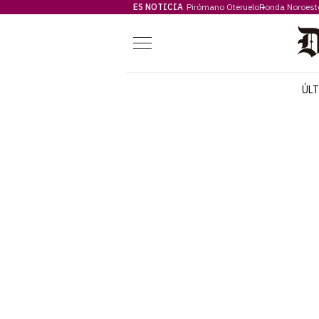
ES NOTICIA
Pirómano Oteruelo
Ronda Noroest
Menú
ÚL