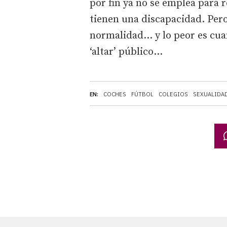
por fin ya no se emplea para r
tienen una discapacidad. Per
normalidad... y lo peor es cua
‘altar’ público...
EN:
COCHES
FÚTBOL
COLEGIOS
SEXUALIDA