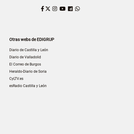
Facebook
Twitter
Instagram
YouTube
Dailymotion
WhatsApp
Otras webs de EDIGRUP
Diario de Castilla y León
Diario de Valladolid
El Correo de Burgos
Heraldo-Diario de Soria
CyLTV.es
esRadio Castilla y León