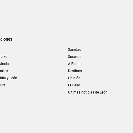
ciones
n
Sanidad
ierzo
Sucesos
vincia
A Fondo
ortes
Destinos
tilla y León
Opinión
tura
El Gallo
Últimas noticias de León