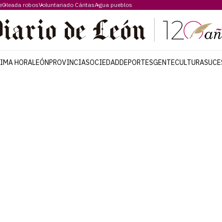
e
Oleada robos
Voluntariado Cáritas
Agua pueblos
TIMA HORA
LEÓN
PROVINCIA
SOCIEDAD
DEPORTES
GENTE
CULTURA
SUCE