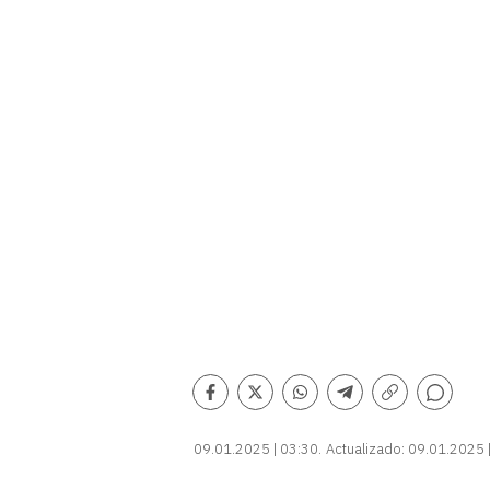
Comentarios
Facebook
Twitter
Whatsapp
Telegram
Copiar
enlace
09.01.2025 | 03:30
Actualizado:
09.01.2025 