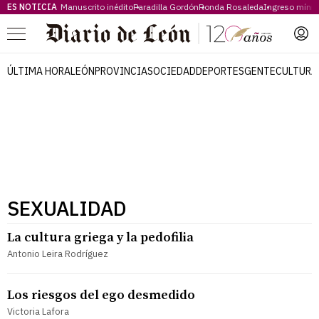
ES NOTICIA
Manuscrito inédito
Paradilla Gordón
Ronda Rosaleda
Ingreso míni
Menú
ÚLTIMA HORA
LEÓN
PROVINCIA
SOCIEDAD
DEPORTES
GENTE
CULTURA
SEXUALIDAD
La cultura griega y la pedofilia
Antonio Leira Rodríguez
Los riesgos del ego desmedido
Victoria Lafora