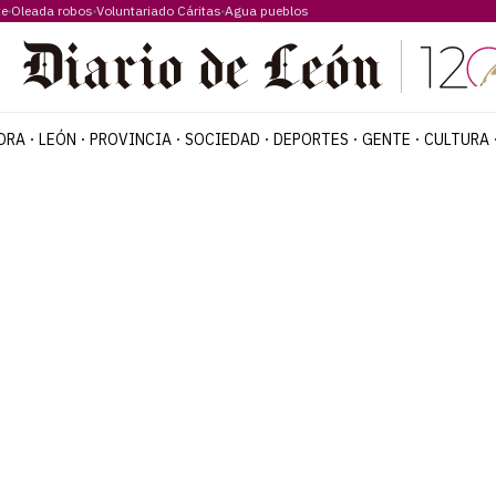
te
Oleada robos
Voluntariado Cáritas
Agua pueblos
ORA
LEÓN
PROVINCIA
SOCIEDAD
DEPORTES
GENTE
CULTURA