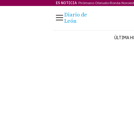
ES NOTICIA
Pirómano Oteruelo
Ronda Noroes
Diario de
Menú
León
ÚLTIMA H