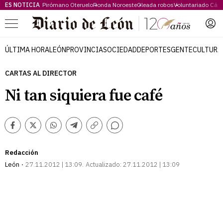
ES NOTICIA
Pirómano Oteruelo
Ronda Noroeste
Oleada robos
Voluntariado Cári
Menú
ÚLTIMA HORA
LEÓN
PROVINCIA
SOCIEDAD
DEPORTES
GENTE
CULTURA
CARTAS AL DIRECTOR
Ni tan siquiera fue café
Comentarios
Facebook
Twitter
Whatsapp
Telegram
Copiar
enlace
Redacción
León
27.11.2012 | 13:09
Actualizado:
27.11.2012 | 13:09