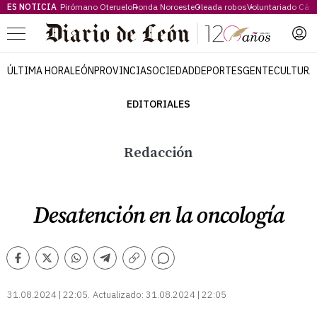
ES NOTICIA
Pirómano Oteruelo
Ronda Noroeste
Oleada robos
Voluntariado Cári
Menú
ÚLTIMA HORA
LEÓN
PROVINCIA
SOCIEDAD
DEPORTES
GENTE
CULTURA
EDITORIALES
Redacción
Desatención en la oncología
Comentarios
Facebook
Twitter
Whatsapp
Telegram
Copiar
enlace
31.08.2024 | 22:05
Actualizado:
31.08.2024 | 22:05