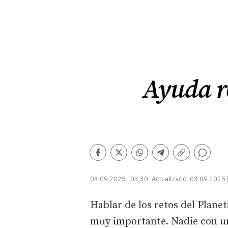
Ayuda re
Comentarios
Facebook
Twitter
Whatsapp
Telegram
Copiar
enlace
03.09.2025 | 03:30
Actualizado:
03.09.2025 
Hablar de los retos del Plane
muy importante. Nadie con un