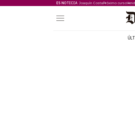
ES NOTICIA
Joaquín Costa
Próximo curso
Vend
Menú
ÚL