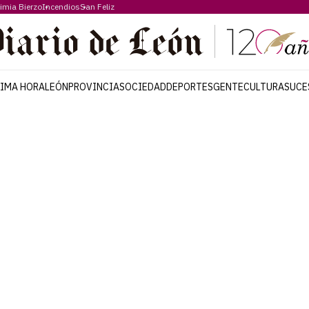
imia Bierzo
Incendios
San Feliz
TIMA HORA
LEÓN
PROVINCIA
SOCIEDAD
DEPORTES
GENTE
CULTURA
SUCE