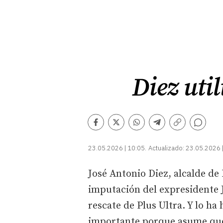
Diez util
Comentarios
Facebook
Twitter
Whatsapp
Telegram
Copiar
enlace
23.05.2026 | 10:05
Actualizado:
23.05.2026 
José Antonio Diez, alcalde de 
imputación del expresidente J
rescate de Plus Ultra. Y lo ha
importante porque asume que