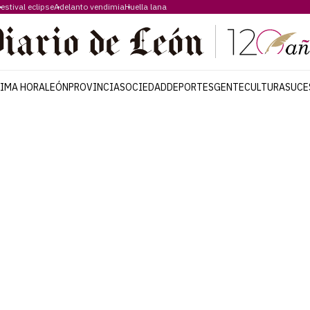
estival eclipse
Adelanto vendimia
Huella lana
TIMA HORA
LEÓN
PROVINCIA
SOCIEDAD
DEPORTES
GENTE
CULTURA
SUCE