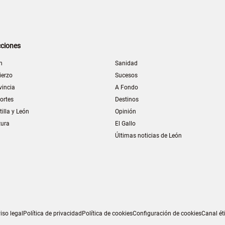
ciones
n
Sanidad
ierzo
Sucesos
vincia
A Fondo
ortes
Destinos
tilla y León
Opinión
tura
El Gallo
Últimas noticias de León
iso legal
Política de privacidad
Política de cookies
Configuración de cookies
Canal ét