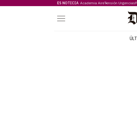
ES NOTICIA
Academia Aire
Tensión Urgencias
F
Menú
ÚL