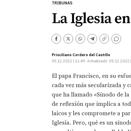
TRIBUNAS
La Iglesia en
Comentarios
Facebook
Twitter
Whatsapp
Telegram
Copiar
enlace
Prisciliano Cordero del Castillo
05.12.2022 | 11:49
Actualizado:
05.12.2022 
El papa Francisco, en su esfue
cada vez más secularizada y 
que ha llamado «Sínodo de la
de reflexión que implica a tod
laicos y les compromete a part
Iglesia. Pero, qué es un síno