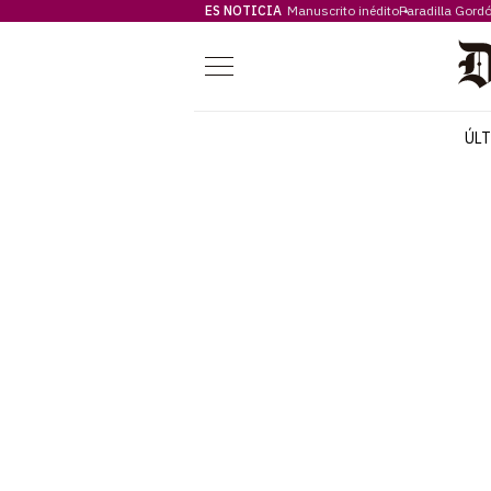
ES NOTICIA
Manuscrito inédito
Paradilla Gord
Menú
ÚL