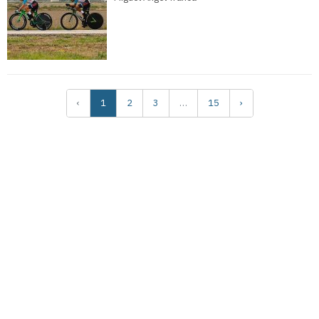
‹
1
2
3
…
15
›