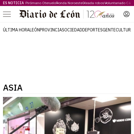
ES NOTICIA
Pirómano Oteruelo
Ronda Noroeste
Oleada robos
Voluntariado Cári
Menú
ÚLTIMA HORA
LEÓN
PROVINCIA
SOCIEDAD
DEPORTES
GENTE
CULTURA
ASIA