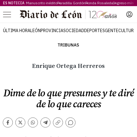
ES NOTICIA
Manuscrito inédito
Paradilla Gordón
Ronda Rosaleda
Ingreso míni
Menú
ÚLTIMA HORA
LEÓN
PROVINCIA
SOCIEDAD
DEPORTES
GENTE
CULTURA
TRIBUNAS
Enrique Ortega Herreros
Dime de lo que presumes y te diré
de lo que careces
Comentarios
Facebook
Twitter
Whatsapp
Telegram
Copiar
enlace