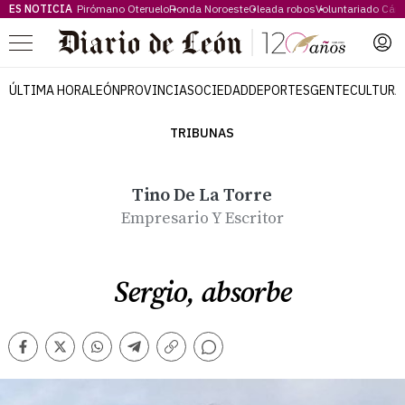
ES NOTICIA
Pirómano Oteruelo
Ronda Noroeste
Oleada robos
Voluntariado Cári
Menú
ÚLTIMA HORA
LEÓN
PROVINCIA
SOCIEDAD
DEPORTES
GENTE
CULTURA
TRIBUNAS
Tino De La Torre
Empresario Y Escritor
Sergio, absorbe
Comentarios
Facebook
Twitter
Whatsapp
Telegram
Copiar
enlace