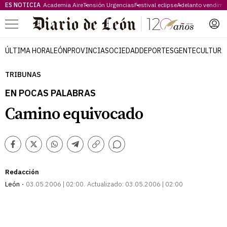
ES NOTICIA
Academia Aire
Tensión Urgencias
Festival eclipse
Adelanto vendimi
Menú
ÚLTIMA HORA
LEÓN
PROVINCIA
SOCIEDAD
DEPORTES
GENTE
CULTURA
TRIBUNAS
EN POCAS PALABRAS
Camino equivocado
Comentarios
Facebook
Twitter
Whatsapp
Telegram
Copiar
enlace
Redacción
León
03.05.2006 | 02:00
Actualizado:
03.05.2006 | 02:00