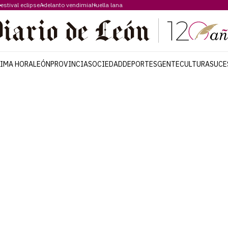
estival eclipse
Adelanto vendimia
Huella lana
TIMA HORA
LEÓN
PROVINCIA
SOCIEDAD
DEPORTES
GENTE
CULTURA
SUCE