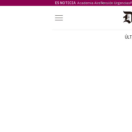
ES NOTICIA
Academia Aire
Tensión Urgencias
F
Menú
ÚL