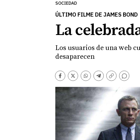
SOCIEDAD
ÚLTIMO FILME DE JAMES BOND
La celebrada 
Los usuarios de una web cu
desaparecen
Comentarios
Facebook
Twitter
Whatsapp
Telegram
Copiar
enlace