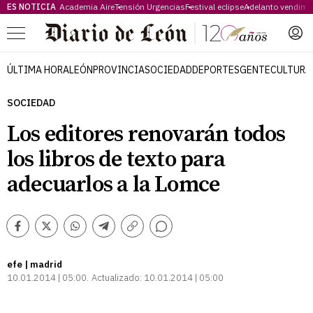
ES NOTICIA
Academia Aire
Tensión Urgencias
Festival eclipse
Adelanto vendimi
Menú
ÚLTIMA HORA
LEÓN
PROVINCIA
SOCIEDAD
DEPORTES
GENTE
CULTURA
SOCIEDAD
Los editores renovarán todos
los libros de texto para
adecuarlos a la Lomce
Comentarios
Facebook
Twitter
Whatsapp
Telegram
Copiar
enlace
efe | madrid
10.01.2014 | 05:00
Actualizado:
10.01.2014 | 05:00