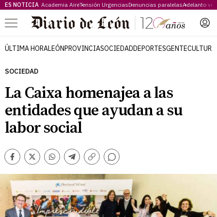
ES NOTICIA
Academia Aire
Tensión Urgencias
Denuncias paralelas
Adelanto ve
Menú
ÚLTIMA HORA
LEÓN
PROVINCIA
SOCIEDAD
DEPORTES
GENTE
CULTURA
SOCIEDAD
La Caixa homenajea a las
entidades que ayudan a su
labor social
Comentarios
Facebook
Twitter
Whatsapp
Telegram
Copiar
enlace