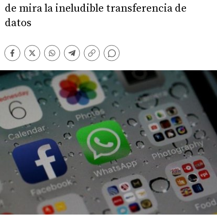
de mira la ineludible transferencia de
datos
Comentarios
Facebook
Twitter
Whatsapp
Telegram
Copiar
enlace