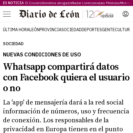
ES NOTICIA
El Crucero
Condena abogado
Radar Lorenzana
Las Médulas
Motos 
Menú
ÚLTIMA HORA
LEÓN
PROVINCIA
SOCIEDAD
DEPORTES
GENTE
CULTURA
SOCIEDAD
NUEVAS CONDICIONES DE USO
Whatsapp compartirá datos
con Facebook quiera el usuario
o no
La 'app' de mensajería dará a la red social
información de números, uso y frecuencia
de conexión. Los responsables de la
privacidad en Europa tienen en el punto