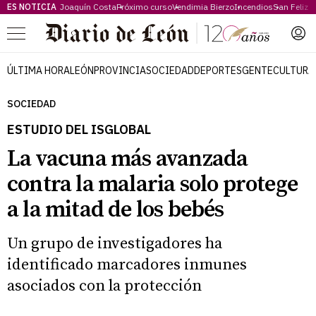
ES NOTICIA
Joaquín Costa
Próximo curso
Vendimia Bierzo
Incendios
San Feliz
Menú
ÚLTIMA HORA
LEÓN
PROVINCIA
SOCIEDAD
DEPORTES
GENTE
CULTURA
SOCIEDAD
ESTUDIO DEL ISGLOBAL
La vacuna más avanzada
contra la malaria solo protege
a la mitad de los bebés
Un grupo de investigadores ha
identificado marcadores inmunes
asociados con la protección