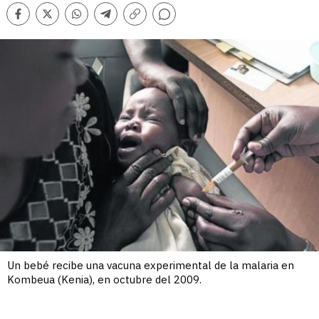
Comentarios
Facebook
Twitter
Whatsapp
Telegram
Copiar
enlace
Un bebé recibe una vacuna experimental de la malaria en
Kombeua (Kenia), en octubre del 2009.