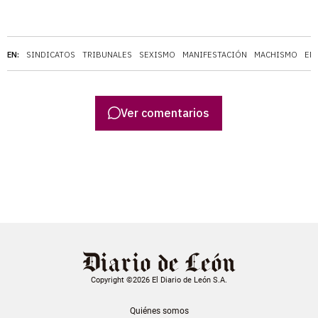
EN:
SINDICATOS
TRIBUNALES
SEXISMO
MANIFESTACIÓN
MACHISMO
EM
Ver comentarios
Copyright ©2026 El Diario de León S.A.
Quiénes somos