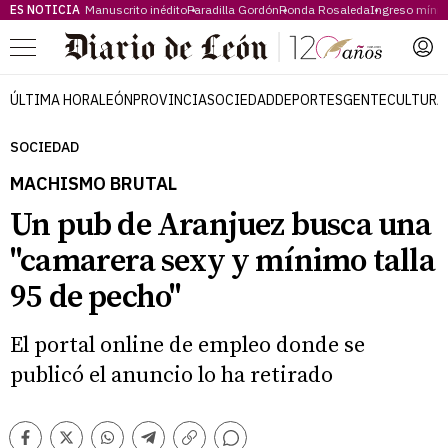
ES NOTICIA
Manuscrito inédito
Paradilla Gordón
Ronda Rosaleda
Ingreso míni
Menú
ÚLTIMA HORA
LEÓN
PROVINCIA
SOCIEDAD
DEPORTES
GENTE
CULTURA
SOCIEDAD
MACHISMO BRUTAL
Un pub de Aranjuez busca una
"camarera sexy y mínimo talla
95 de pecho"
El portal online de empleo donde se
publicó el anuncio lo ha retirado
Comentarios
Facebook
Twitter
Whatsapp
Telegram
Copiar