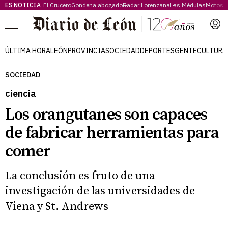
ES NOTICIA
El Crucero
Condena abogado
Radar Lorenzana
Las Médulas
Motos 
Menú
ÚLTIMA HORA
LEÓN
PROVINCIA
SOCIEDAD
DEPORTES
GENTE
CULTURA
SOCIEDAD
ciencia
Los orangutanes son capaces
de fabricar herramientas para
comer
La conclusión es fruto de una
investigación de las universidades de
Viena y St. Andrews