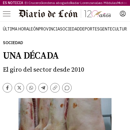
ES NOTICIA
El Crucero
Condena abogado
Radar Lorenzana
Las Médulas
Motos 
Menú
ÚLTIMA HORA
LEÓN
PROVINCIA
SOCIEDAD
DEPORTES
GENTE
CULTURA
SOCIEDAD
UNA DÉCADA
El giro del sector desde 2010
Comentarios
Facebook
Twitter
Whatsapp
Telegram
Copiar
enlace