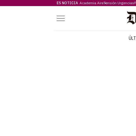
ES NOTICIA
Academia Aire
Tensión Urgencias
F
Menú
ÚL