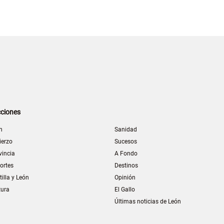
ciones
n
Sanidad
ierzo
Sucesos
vincia
A Fondo
ortes
Destinos
tilla y León
Opinión
tura
El Gallo
Últimas noticias de León