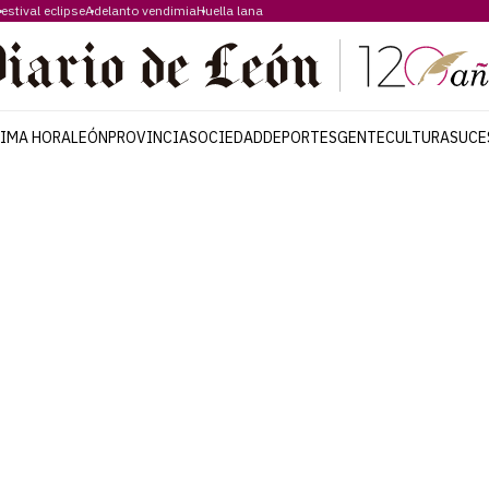
estival eclipse
Adelanto vendimia
Huella lana
TIMA HORA
LEÓN
PROVINCIA
SOCIEDAD
DEPORTES
GENTE
CULTURA
SUCE