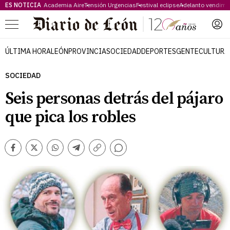
ES NOTICIA
Academia Aire
Tensión Urgencias
Festival eclipse
Adelanto vendimi
Menú
ÚLTIMA HORA
LEÓN
PROVINCIA
SOCIEDAD
DEPORTES
GENTE
CULTURA
SOCIEDAD
Seis personas detrás del pájaro
que pica los robles
Comentarios
Facebook
Twitter
Whatsapp
Telegram
Copiar
enlace