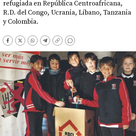
refugiada en República Centroafricana,
R.D. del Congo, Ucrania, Líbano, Tanzania
y Colombia.
Comentarios
Facebook
Twitter
Whatsapp
Telegram
Copiar
enlace