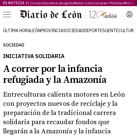
ES NOTICIA
El Crucero
Condena abogado
Radar Lorenzana
Las Médulas
Motos 
Menú
ÚLTIMA HORA
LEÓN
PROVINCIA
SOCIEDAD
DEPORTES
GENTE
CULTURA
SOCIEDAD
INICIATIVA SOLIDARIA
A correr por la infancia
refugiada y la Amazonía
Entreculturas calienta motores en León
con proyectos nuevos de reciclaje y la
preparación de la tradicional carrera
solidaria para recaudar fondos que
llegarán a la Amazonía y la infancia