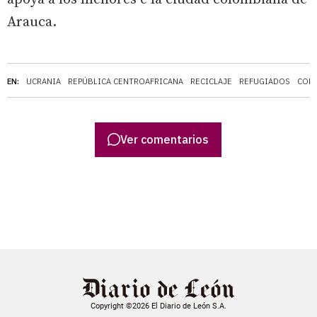
Arauca.
EN:
UCRANIA
REPÚBLICA CENTROAFRICANA
RECICLAJE
REFUGIADOS
CON
Ver comentarios
Copyright ©2026 El Diario de León S.A.