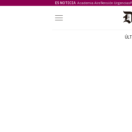
ES NOTICIA
Academia Aire
Tensión Urgencias
F
Menú
ÚL