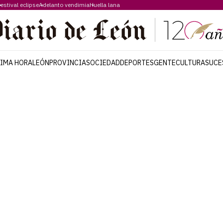
estival eclipse
Adelanto vendimia
Huella lana
TIMA HORA
LEÓN
PROVINCIA
SOCIEDAD
DEPORTES
GENTE
CULTURA
SUCE