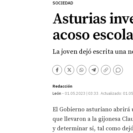
SOCIEDAD
Asturias inv
acoso escol
La joven dejó escrita una 
Comentarios
Facebook
Twitter
Whatsapp
Telegram
Copiar
enlace
Redacción
León
01.05.2023 | 03:33
Actualizado:
01.05
El Gobierno asturiano abrirá 
que llevaron a la gijonesa Cla
y determinar si, tal como dej