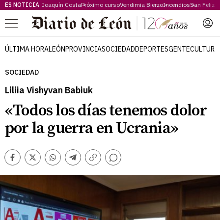
ES NOTICIA
Joaquín Costa
Próximo curso
Vendimia Bierzo
Incendios
San Feliz
Menú
ÚLTIMA HORA
LEÓN
PROVINCIA
SOCIEDAD
DEPORTES
GENTE
CULTURA
SOCIEDAD
Liliia Vishyvan Babiuk
«Todos los días tenemos dolor
por la guerra en Ucrania»
Comentarios
Facebook
Twitter
Whatsapp
Telegram
Copiar
enlace