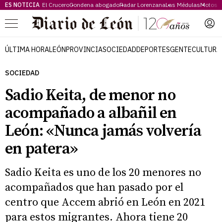
ES NOTICIA
El Crucero
Condena abogado
Radar Lorenzana
Las Médulas
Motos 
Menú
ÚLTIMA HORA
LEÓN
PROVINCIA
SOCIEDAD
DEPORTES
GENTE
CULTURA
SOCIEDAD
Sadio Keita, de menor no
acompañado a albañil en
León: «Nunca jamás volvería
en patera»
Sadio Keita es uno de los 20 menores no
acompañados que han pasado por el
centro que Accem abrió en León en 2021
para estos migrantes. Ahora tiene 20