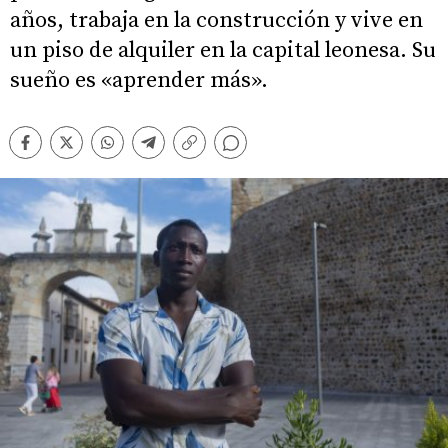
años, trabaja en la construcción y vive en
un piso de alquiler en la capital leonesa. Su
sueño es «aprender más».
Comentarios
Facebook
Twitter
Whatsapp
Telegram
Copiar
enlace