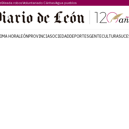
e
Oleada robos
Voluntariado Cáritas
Agua pueblos
TIMA HORA
LEÓN
PROVINCIA
SOCIEDAD
DEPORTES
GENTE
CULTURA
SUCE