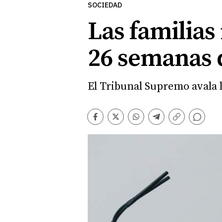
SOCIEDAD
Las familia
26 semanas 
El Tribunal Supremo avala 
Comentarios
Facebook
Twitter
Whatsapp
Telegram
Copiar
enlace