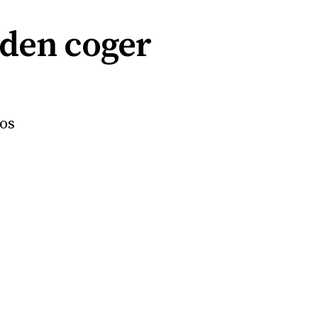
eden coger
ios