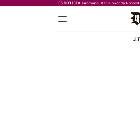
ES NOTICIA
Pirómano Oteruelo
Ronda Noroest
Menú
ÚL