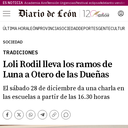
ES NOTICIA
Academia Aire
Tensión Urgencias
Festival eclipse
Adelanto vendimi
Menú
ÚLTIMA HORA
LEÓN
PROVINCIA
SOCIEDAD
DEPORTES
GENTE
CULTURA
SOCIEDAD
TRADICIONES
Loli Rodil lleva los ramos de
Luna a Otero de las Dueñas
El sábado 28 de diciembre da una charla en
las escuelas a partir de las 16.30 horas
Comentarios
Facebook
Twitter
Whatsapp
Telegram
Copiar
enlace