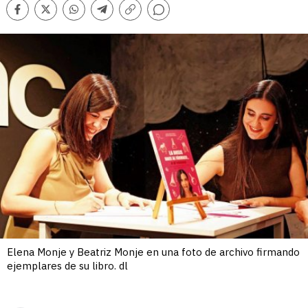
Comentarios
Facebook
Twitter
Whatsapp
Telegram
Copiar
enlace
Elena Monje y Beatriz Monje en una foto de archivo firmando
ejemplares de su libro. dl