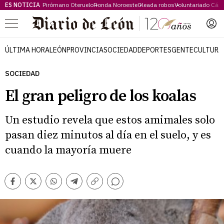
ES NOTICIA
Pirómano Oteruelo
Ronda Noroeste
Oleada robos
Voluntariado Cári
Menú
ÚLTIMA HORA
LEÓN
PROVINCIA
SOCIEDAD
DEPORTES
GENTE
CULTURA
SOCIEDAD
El gran peligro de los koalas
Un estudio revela que estos amimales solo
pasan diez minutos al día en el suelo, y es
cuando la mayoría muere
Comentarios
Facebook
Twitter
Whatsapp
Telegram
Copiar
enlace